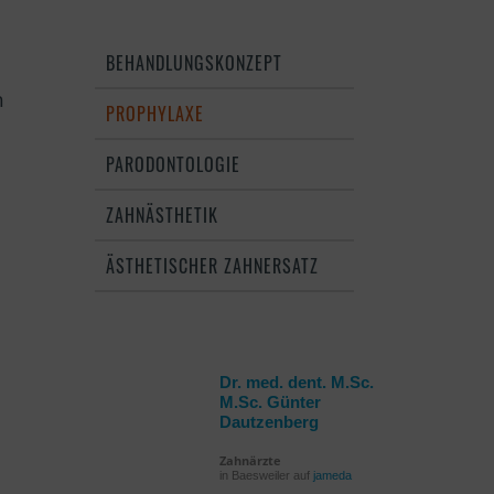
BEHANDLUNGSKONZEPT
h
PROPHYLAXE
n
PARODONTOLOGIE
ZAHNÄSTHETIK
ÄSTHETISCHER ZAHNERSATZ
n
Dr. med. dent. M.Sc.
M.Sc. Günter
Dautzenberg
Zahnärzte
in Baesweiler auf
jameda