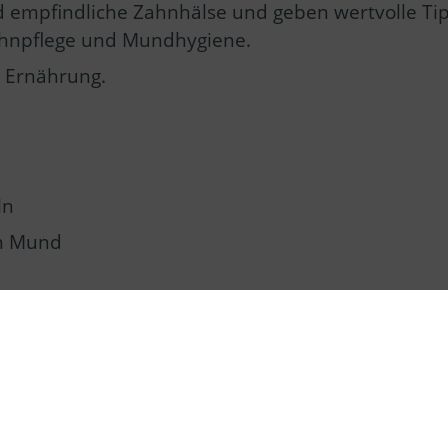
nd empfindliche Zahnhälse und geben wertvolle Ti
ahnpflege und Mundhygiene.
 Ernährung.
ln
im Mund
dung und Parodontitis
s
n Funktionstüchtigkeit
eld als sie kostet. Sie können sich zudem so manc