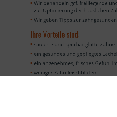
Wir behandeln ggf. freiliegende u
zur Optimierung der häuslichen Z
Wir geben Tipps zur zahngesunden
Ihre Vorteile sind:
saubere und spürbar glatte Zähne
ein gesundes und gepflegtes Läche
ein angenehmes, frisches Gefühl 
weniger Zahnfleischbluten
Vorbeugung vor Zahnfleischentzün
deutlich geringeres Risiko für Karie
Erhalt der eigenen Zähne und dere
Langfristig spart Prophylaxe mehr G